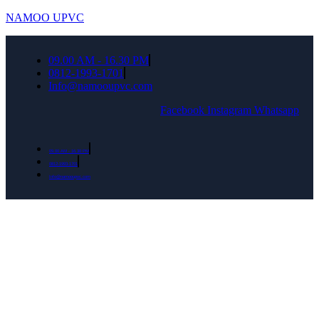
NAMOO UPVC
09.00 AM - 16.30 PM
0812-1993-1701
Info@namooupvc.com
Facebook
Instagram
Whatsapp
09.00 AM - 16.30 PM
0812-1993-1701
Info@namooupvc.com
Rumah lebih Aman dan nyaman Dapatkan
Diskon Bulan September untuk semua produk
Namoo uPVC