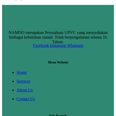
NAMOO merupakan Perusahaan UPVC yang menyediakan
berbagai kebutuhan rumah. Telah berpengalaman selama 16
Tahun.
Facebook
Instagram
Whatsapp
Menu Website
Home
Services
About Us
Contact Us
Info Kontak