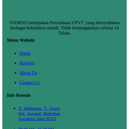
NAMOO merupakan Perusahaan UPVC yang menyediakan
berbagai kebutuhan rumah. Telah berpengalaman selama 16
Tahun.
Menu Website
Home
Services
About Us
Contact Us
Info Kontak
Jl. Serbaguna, Tj. Gusta,
Kec. Sunggal, Workshop,
Sumatera Utara 20373