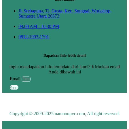
Jl. Serbaguna, Tj. Gusta, Kec. Sunggal, Workshop,
Sumatera Utara 20373
09.00 AM - 16.30 PM
0812-1993-1701
Dapatkan Info lebih detail
Ingin mendapatkan info terupdate dari kami? Kirimkan email
Anda dibawah ini
Email
Kirim
Copyright © 2009-2025 namooupvc.com, All right reserved.