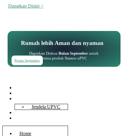
Dapatkan Disini >
Rumah lebih Aman dan nyaman
Dapatkan Diskon
Bulan September
untuk
semua produk Namoo uPVC
Promo September
Home
About Us
Services
Jendela UPVC
Contact Us
Blog
Home