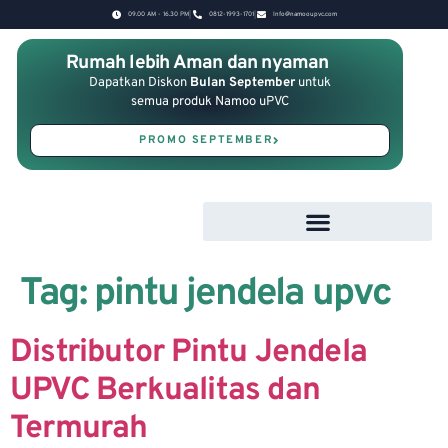
09.00 AM - 16.30 PM
0812-1993-1701
Info@namooupvc.com
Rumah lebih Aman dan nyaman
Dapatkan Diskon
Bulan September
untuk
semua produk Namoo uPVC
PROMO SEPTEMBER
Tag:
pintu jendela upvc
Distributor Pintu Jendela
UPVC Berkualitas dan
Termurah