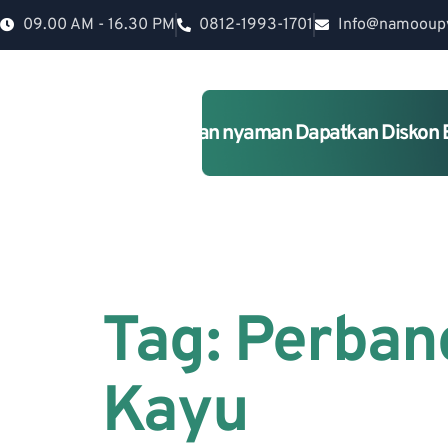
09.00 AM - 16.30 PM
0812-1993-1701
Info@namooup
Rumah lebih Aman dan nyaman Dapatkan Diskon 
Tag:
Perban
Kayu