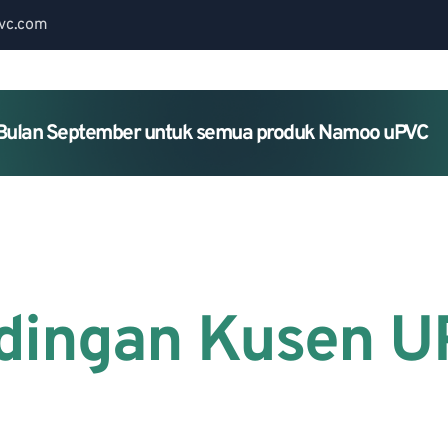
vc.com
Bulan September untuk semua produk Namoo uPVC
Home
About Us
Services
dingan Kusen U