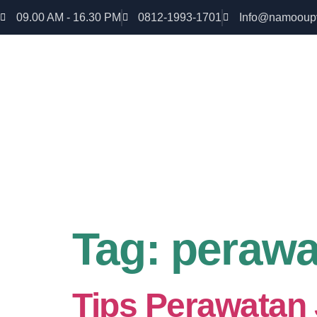
09.00 AM - 16.30 PM
0812-1993-1701
Info@namooup
Rumah lebih Aman dan nyaman Dapatkan Diskon
uPVC
Tag:
perawa
Tips Perawatan 