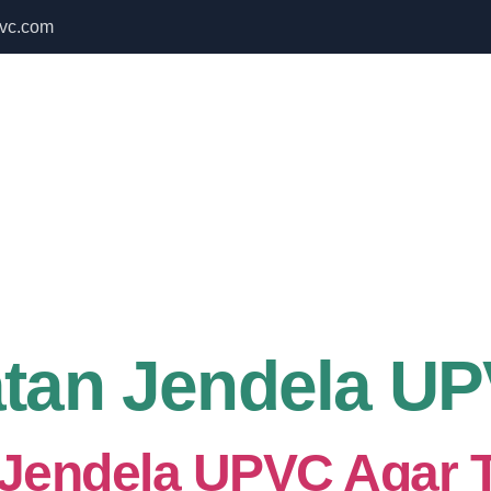
vc.com
 Bulan September untuk semua produk Namoo
Home
About Us
Services
tan Jendela U
Jendela UPVC Agar Te