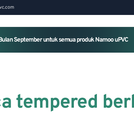
vc.com
Bulan September untuk semua produk Namoo uPVC
Home
About Us
Services
ca tempered berk