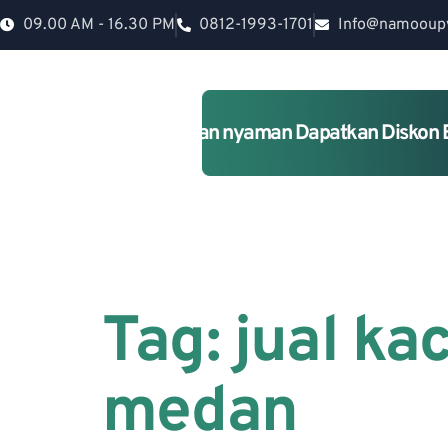
09.00 AM - 16.30 PM
0812-1993-1701
Info@namooup
Rumah lebih Aman dan nyaman Dapatkan Diskon 
Tag:
jual ka
medan