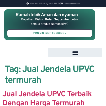
09.00 AM - 16.30 PM
0812-1993-1701
Info@namooupvc.com
Rumah lebih Aman dan nyaman
Dapatkan Diskon
Bulan September
untuk
semua produk Namoo uPVC
PROMO SEPTEMBER
Tag:
Jual Jendela UPVC
termurah
Jual Jendela UPVC Terbaik
Dengan Harga Termurah