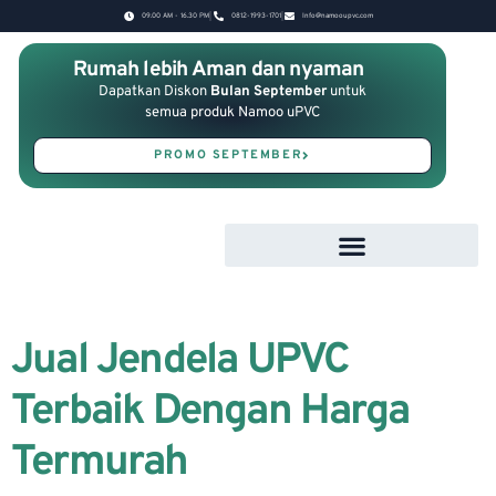
09.00 AM - 16.30 PM
0812-1993-1701
Info@namooupvc.com
Rumah lebih Aman dan nyaman
Dapatkan Diskon
Bulan September
untuk
semua produk Namoo uPVC
PROMO SEPTEMBER
Jual Jendela UPVC
Terbaik Dengan Harga
Termurah