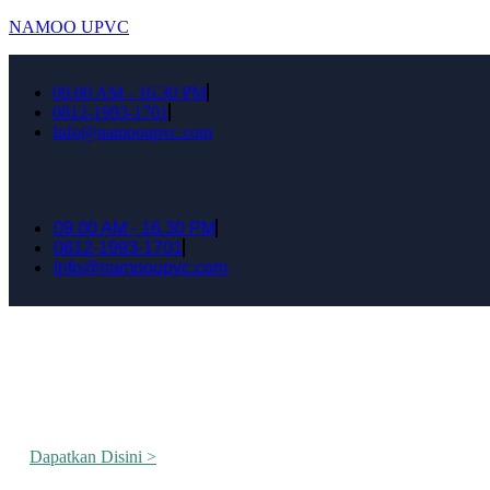
NAMOO UPVC
09.00 AM - 16.30 PM
0812-1993-1701
Info@namooupvc.com
09.00 AM - 16.30 PM
0812-1993-1701
Info@namooupvc.com
Rumah lebih Aman dan nyaman Dapatkan Dis
Dapatkan Disini >