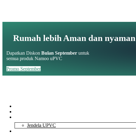
Rumah lebih Aman dan nyaman
Dapatkan Diskon
Bulan September
untuk
semua produk Namoo uPVC
Promo September
Home
About Us
Services
Jendela UPVC
Contact Us