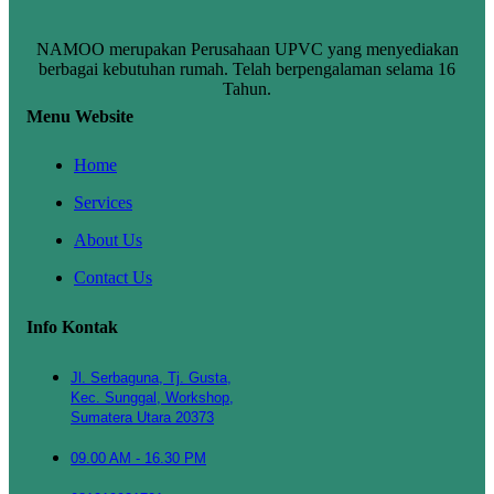
NAMOO merupakan Perusahaan UPVC yang menyediakan
berbagai kebutuhan rumah. Telah berpengalaman selama 16
Tahun.
Menu Website
Home
Services
About Us
Contact Us
Info Kontak
Jl. Serbaguna, Tj. Gusta,
Kec. Sunggal, Workshop,
Sumatera Utara 20373
09.00 AM - 16.30 PM