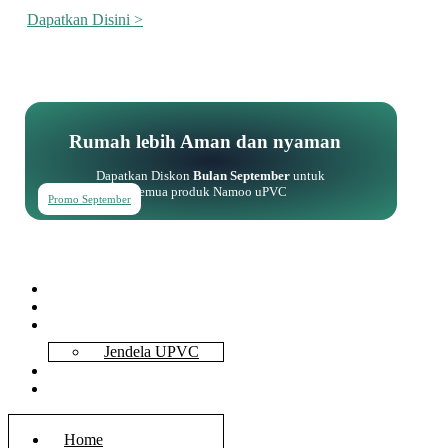
Dapatkan Disini >
Rumah lebih Aman dan nyaman
Dapatkan Diskon
Bulan September
untuk
semua produk Namoo uPVC
Promo September
Home
About Us
Services
Jendela UPVC
Contact Us
Blog
Home