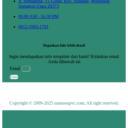
Jl. Serbaguna, Tj. Gusta, Kec. Sunggal, Workshop,
Sumatera Utara 20373
09.00 AM - 16.30 PM
0812-1993-1701
Dapatkan Info lebih detail
Ingin mendapatkan info terupdate dari kami? Kirimkan email
Anda dibawah ini
Email
Kirim
Copyright © 2009-2025 namooupvc.com, All right reserved.