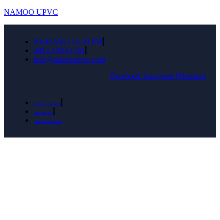
NAMOO UPVC
09.00 AM - 16.30 PM
0812-1993-1701
Info@namooupvc.com
Facebook
Instagram
Whatsapp
09.00 AM - 16.30 PM
0812-1993-1701
Info@namooupvc.com
Rumah lebih Aman dan nyaman Dapatkan
Diskon Bulan September untuk semua produk
Namoo uPVC