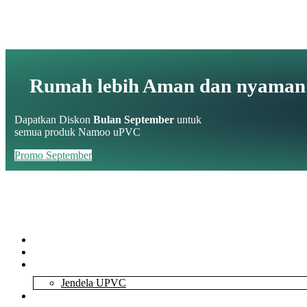
Rumah lebih Aman dan nyaman
Dapatkan Diskon
Bulan September
untuk
semua produk Namoo uPVC
Promo September
Home
About Us
Services
Jendela UPVC
Contact Us