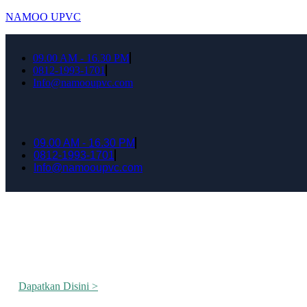
NAMOO UPVC
09.00 AM - 16.30 PM
0812-1993-1701
Info@namooupvc.com
09.00 AM - 16.30 PM
0812-1993-1701
Info@namooupvc.com
Rumah lebih Aman dan nyaman Dapatkan Dis
Dapatkan Disini >