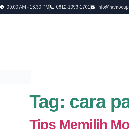
09.00 AM - 16.30 PM
0812-1993-1701
Info@namooup
Rumah lebih Aman dan nyaman Dapatkan Diskon
uPVC
Tag:
cara p
Tips Memilih M