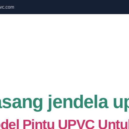
vc.com
 Bulan September untuk semua produk Namoo
Home
About Us
Services
asang jendela u
odel Pintu UPVC Untu