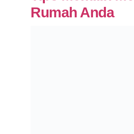
Rumah Anda
Model pintu UPVC beragam jenisnya. Model
akan lebih lengkap dan estetik jika dileng
bahan-bahannya. Ada pintu yang berbahan k
Apa Saja Materi
Material pintu merupakan bahan yang dipaka
material lain yang bisa digunakan untuk me
kelebihan dan kekurangannya masing-masing.
Jual Jendela UP