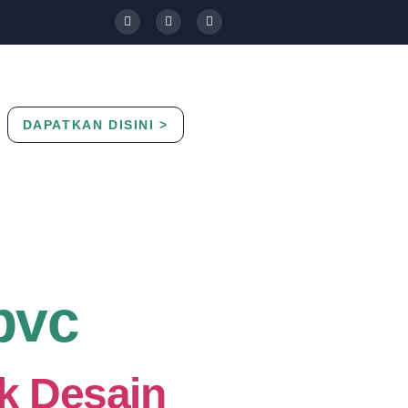
DAPATKAN DISINI >
Contact Us
Blog
pvc
k Desain