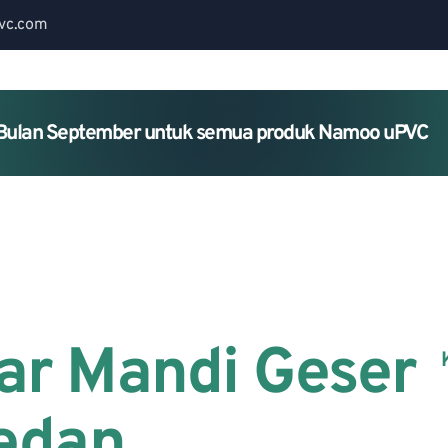
vc.com
Bulan September untuk semua produk Namoo uPVC
Home
About Us
Services
ar Mandi Geser
Medan