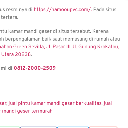
tus resminya di
https://namooupvc.com/.
Pada situs
 tertera.
intu kamar mandi geser di situs tersebut. Karena
dah berpengalaman baik saat memasang di rumah atau
han Green Sevilla, Jl. Pasar III Jl. Gunung Krakatau,
a Utara 20238
.
ami di
0812-2000-2509
ser
,
jual pintu kamar mandi geser berkualitas
,
jual
r mandi geser termurah