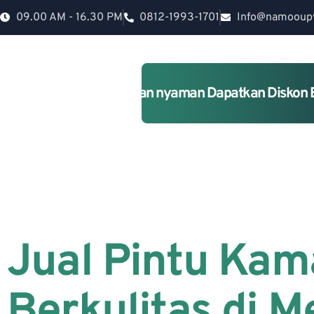
09.00 AM - 16.30 PM
0812-1993-1701
Info@namooup
Rumah lebih Aman dan nyaman Dapatkan Diskon 
Jual Pintu Kam
Berkulitas di 