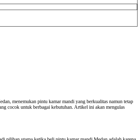
Medan, menemukan pintu kamar mandi yang berkualitas namun tetap
yang cocok untuk berbagai kebutuhan. Artikel ini akan mengulas
i pilihan utama ketika beli pintu kamar mandi Medan adalah karena