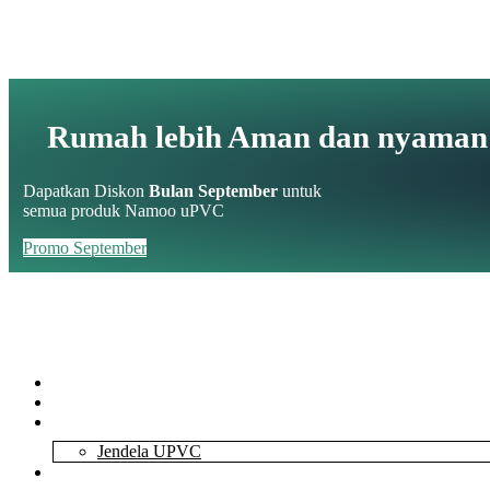
Rumah lebih Aman dan nyaman
Dapatkan Diskon
Bulan September
untuk
semua produk Namoo uPVC
Promo September
Home
About Us
Services
Jendela UPVC
Contact Us