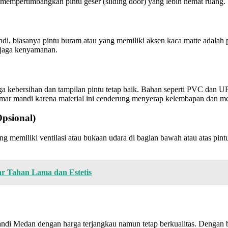
 mempertimbangkan pintu geser (sliding door) yang lebih hemat ruang.
i, biasanya pintu buram atau yang memiliki aksen kaca matte adalah p
njaga kenyamanan.
kebersihan dan tampilan pintu tetap baik. Bahan seperti PVC dan U
amar mandi karena material ini cenderung menyerap kelembapan dan m
Opsional)
memiliki ventilasi atau bukaan udara di bagian bawah atau atas pintu
r Tahan Lama dan Estetis
andi Medan dengan harga terjangkau namun tetap berkualitas. Dengan b