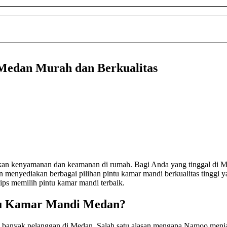
Medan Murah dan Berkualitas
ikan kenyamanan dan keamanan di rumah. Bagi Anda yang tinggal di 
n menyediakan berbagai pilihan pintu kamar mandi berkualitas tinggi 
ps memilih pintu kamar mandi terbaik.
tu Kamar Mandi Medan?
 banyak pelanggan di Medan. Salah satu alasan mengapa Namoo menjad