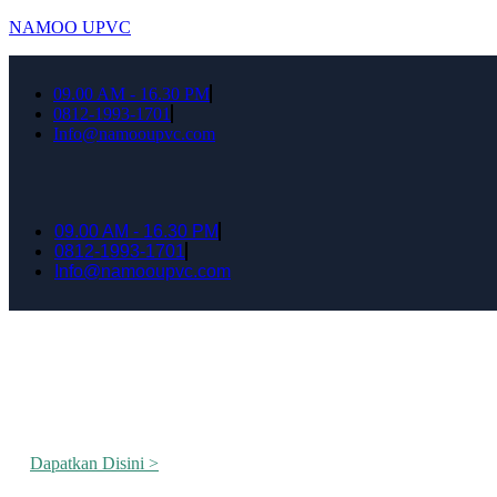
NAMOO UPVC
09.00 AM - 16.30 PM
0812-1993-1701
Info@namooupvc.com
09.00 AM - 16.30 PM
0812-1993-1701
Info@namooupvc.com
Rumah lebih Aman dan nyaman Dapatkan Dis
Dapatkan Disini >