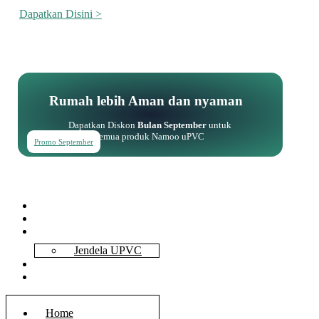
Dapatkan Disini >
Rumah lebih Aman dan nyaman
Dapatkan Diskon
Bulan September
untuk
semua produk Namoo uPVC
Promo September
Home
About Us
Services
Jendela UPVC
Contact Us
Blog
Home