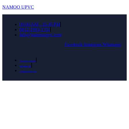
NAMOO UPVC
09.00 AM - 16.30 PM
0812-1993-1701
Info@namooupvc.com
Facebook
Instagram
Whatsapp
09.00 AM - 16.30 PM
0812-1993-1701
Info@namooupvc.com
Rumah lebih Aman dan nyaman Dapatkan
Diskon Bulan September untuk semua produk
Namoo uPVC