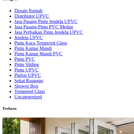
Desain Rumah
Distributor UPVC
Jasa Pasang Pintu Jendela UPVC
Jasa Pasang Pintu PVC Medan
Jasa Perbaikan Pintu Jendela UPVC
Jendela UPVC
Pintu Kaca Tempered Glass
Pintu Kamar Mandi
Pintu Kamar Mandi PVC
Pintu PVC
Pintu Sliding
Pintu UPVC
Plafon UPVC
Sekat Ruangan
Shower Box
Tempered Glass
Uncategorized
Terbaru