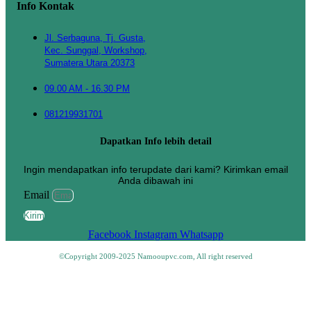
Info Kontak
Jl. Serbaguna, Tj. Gusta,
Kec. Sunggal, Workshop,
Sumatera Utara 20373
09.00 AM - 16.30 PM
081219931701
Dapatkan Info lebih detail
Ingin mendapatkan info terupdate dari kami? Kirimkan email
Anda dibawah ini
Email
Kirim
Facebook
Instagram
Whatsapp
©Copyright 2009-2025 Namooupvc.com, All right reserved