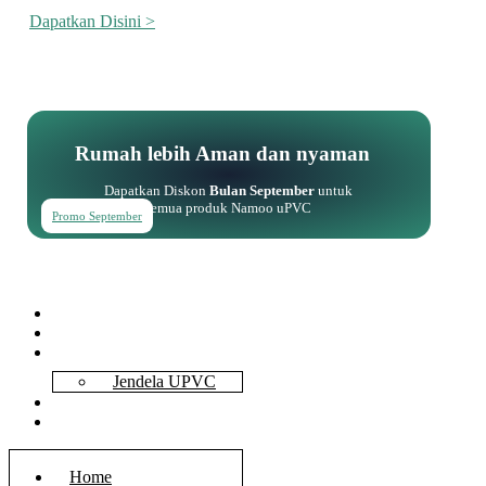
Dapatkan Disini >
Rumah lebih Aman dan nyaman
Dapatkan Diskon
Bulan September
untuk
semua produk Namoo uPVC
Promo September
Home
About Us
Services
Jendela UPVC
Contact Us
Blog
Home