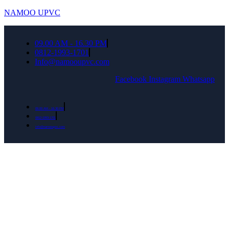
NAMOO UPVC
09.00 AM - 16.30 PM
0812-1993-1701
Info@namooupvc.com
Facebook
Instagram
Whatsapp
09.00 AM - 16.30 PM
0812-1993-1701
Info@namooupvc.com
Rumah lebih Aman dan nyaman Dapatkan
Diskon Bulan September untuk semua produk
Namoo uPVC