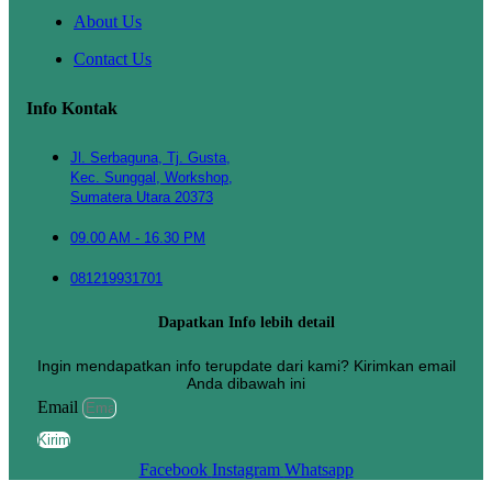
About Us
Contact Us
Info Kontak
Jl. Serbaguna, Tj. Gusta,
Kec. Sunggal, Workshop,
Sumatera Utara 20373
09.00 AM - 16.30 PM
081219931701
Dapatkan Info lebih detail
Ingin mendapatkan info terupdate dari kami? Kirimkan email
Anda dibawah ini
Email
Kirim
Facebook
Instagram
Whatsapp