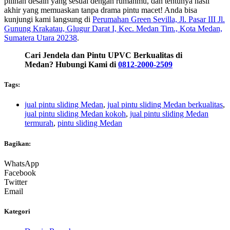
pilihan desain yang sesuai dengan rumahmu, dan tentunya hasil
akhir yang memuaskan tanpa drama pintu macet! Anda bisa
kunjungi kami langsung di
Perumahan Green Sevilla, Jl. Pasar III Jl.
Gunung Krakatau, Glugur Darat I, Kec. Medan Tim., Kota Medan,
Sumatera Utara 20238
.
Cari Jendela dan Pintu
UPVC Berkualitas
di
Medan? Hubungi Kami di
0812-2000-2509
Tags:
jual pintu sliding Medan
,
jual pintu sliding Medan berkualitas
,
jual pintu sliding Medan kokoh
,
jual pintu sliding Medan
termurah
,
pintu sliding Medan
Bagikan:
WhatsApp
Facebook
Twitter
Email
Kategori