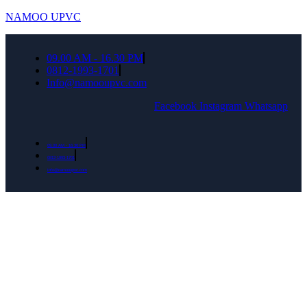
NAMOO UPVC
09.00 AM - 16.30 PM
0812-1993-1701
Info@namooupvc.com
Facebook
Instagram
Whatsapp
09.00 AM - 16.30 PM
0812-1993-1701
Info@namooupvc.com
Rumah lebih Aman dan nyaman Dapatkan
Diskon Bulan September untuk semua produk
Namoo uPVC