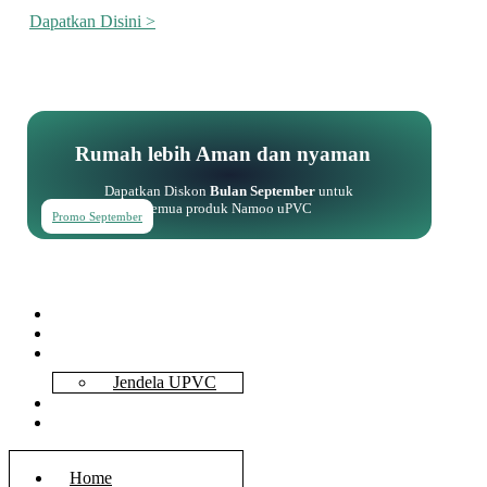
Dapatkan Disini >
Rumah lebih Aman dan nyaman
Dapatkan Diskon
Bulan September
untuk
semua produk Namoo uPVC
Promo September
Home
About Us
Services
Jendela UPVC
Contact Us
Blog
Home