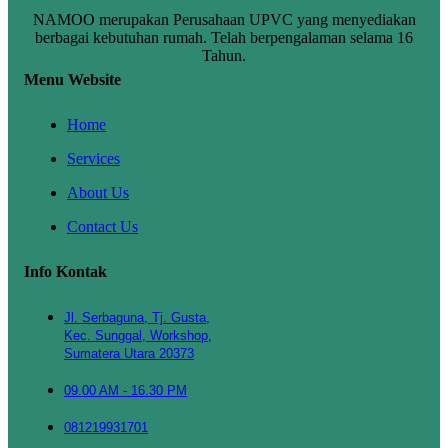
NAMOO merupakan Perusahaan UPVC yang menyediakan
berbagai kebutuhan rumah. Telah berpengalaman selama 16
Tahun.
Menu Website
Home
Services
About Us
Contact Us
Info Kontak
Jl. Serbaguna, Tj. Gusta,
Kec. Sunggal, Workshop,
Sumatera Utara 20373
09.00 AM - 16.30 PM
081219931701