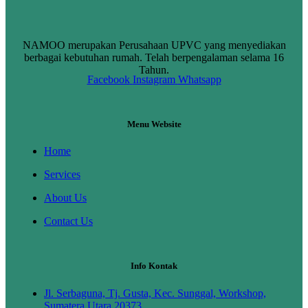
NAMOO merupakan Perusahaan UPVC yang menyediakan
berbagai kebutuhan rumah. Telah berpengalaman selama 16
Tahun.
Facebook
Instagram
Whatsapp
Menu Website
Home
Services
About Us
Contact Us
Info Kontak
Jl. Serbaguna, Tj. Gusta, Kec. Sunggal, Workshop,
Sumatera Utara 20373