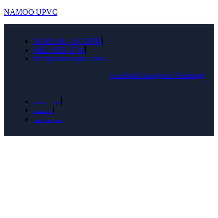
NAMOO UPVC
09.00 AM - 16.30 PM
0812-1993-1701
Info@namooupvc.com
Facebook
Instagram
Whatsapp
09.00 AM - 16.30 PM
0812-1993-1701
Info@namooupvc.com
Rumah lebih Aman dan nyaman Dapatkan
Diskon Bulan September untuk semua produk
Namoo uPVC