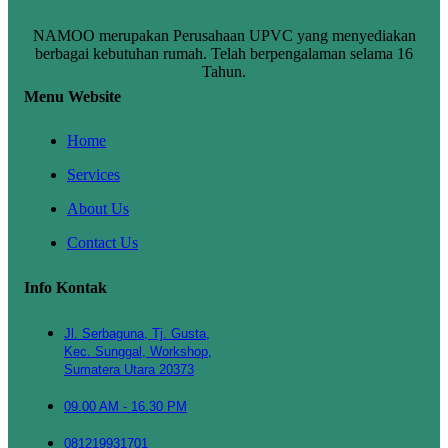
NAMOO merupakan Perusahaan UPVC yang menyediakan
berbagai kebutuhan rumah. Telah berpengalaman selama 16
Tahun.
Menu Website
Home
Services
About Us
Contact Us
Info Kontak
Jl. Serbaguna, Tj. Gusta,
Kec. Sunggal, Workshop,
Sumatera Utara 20373
09.00 AM - 16.30 PM
081219931701