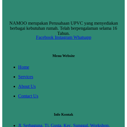
NAMOO merupakan Perusahaan UPVC yang menyediakan
berbagai kebutuhan rumah. Telah berpengalaman selama 16
Tahun.
Facebook
Instagram
Whatsapp
Menu Website
Home
Services
About Us
Contact Us
Info Kontak
Jl. Serbaguna, Tj. Gusta, Kec. Sunggal, Workshop,