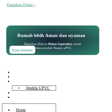
Dapatkan Disini >
Rumah lebih Aman dan nyaman
Dapatkan Diskon
Bulan September
untuk
semua produk Namoo uPVC
Promo September
Home
About Us
Services
Jendela UPVC
Contact Us
Blog
Home