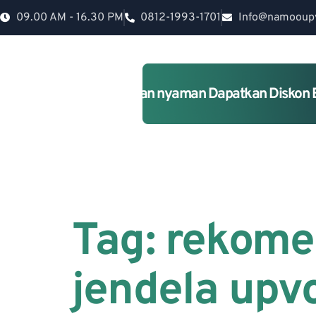
09.00 AM - 16.30 PM
0812-1993-1701
Info@namooup
Rumah lebih Aman dan nyaman Dapatkan Diskon 
Tag:
rekome
jendela upv