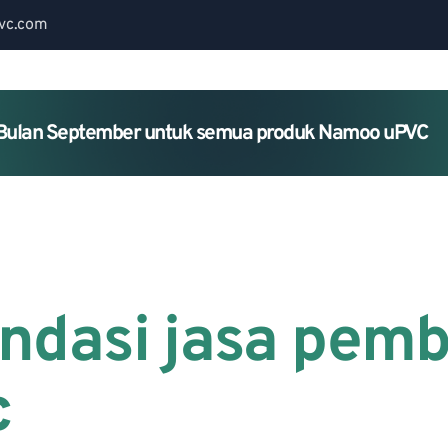
vc.com
Bulan September untuk semua produk Namoo uPVC
Home
About Us
Services
ndasi jasa pemb
c