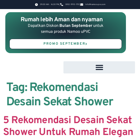
09.00 AM - 16.30 PM
0812-1993-1701
Info@namooupvc.com
Rumah lebih Aman dan nyaman
Dapatkan Diskon
Bulan September
untuk
semua produk Namoo uPVC
PROMO SEPTEMBER
Tag:
Rekomendasi
Desain Sekat Shower
5 Rekomendasi Desain Sekat
Shower Untuk Rumah Elegan