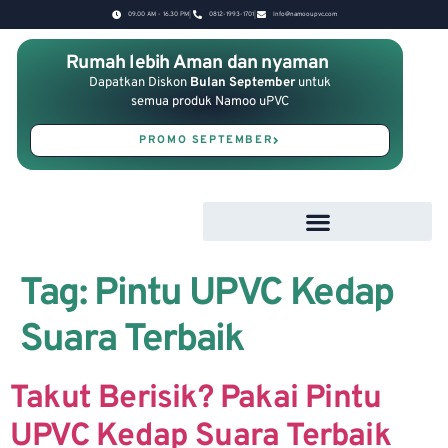
09.00 AM - 16.30 PM
0812-1993-1701
Info@namooupvc.com
Rumah lebih Aman dan nyaman
Dapatkan Diskon
Bulan September
untuk
semua produk Namoo uPVC
PROMO SEPTEMBER
Tag:
Pintu UPVC Kedap
Suara Terbaik
Takut Berisik? Pakai Pintu
UPVC Kedap Suara Terbaik