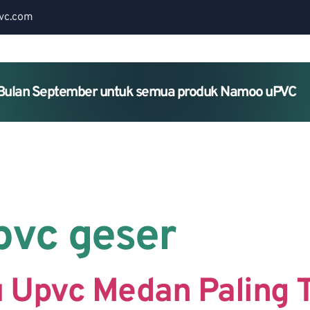
vc.com
Bulan September untuk semua produk Namoo uPVC
Home
About Us
Services
pvc geser
tu Upvc Medan Paling 