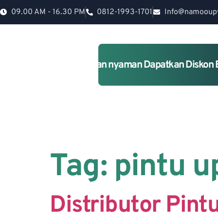
09.00 AM - 16.30 PM
0812-1993-1701
Info@namooup
Rumah lebih Aman dan nyaman Dapatkan Diskon 
Tag:
pintu u
Distributor Pin