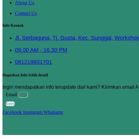
About Us
Contact Us
Info Kontak
Jl. Serbaguna, Tj. Gusta, Kec. Sunggal, Worksho
09.00 AM - 16.30 PM
081219931701
Dapatkan Info lebih detail
Ingin mendapatkan info terupdate dari kami? Kirimkan email 
Email
Kirim
Facebook
Instagram
Whatsapp