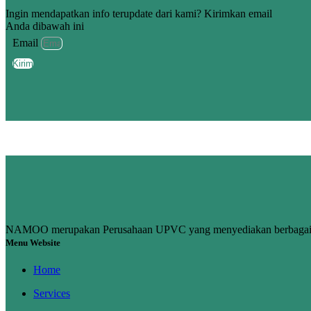
Ingin mendapatkan info terupdate dari kami? Kirimkan email
Anda dibawah ini
Email
Kirim
NAMOO merupakan Perusahaan UPVC yang menyediakan berbagai ke
Menu Website
Home
Services