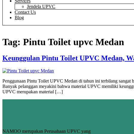
Services
Jendela UPVC
Contact Us
Blog
Tag:
Pintu Toilet upvc Medan
Keunggulan Pintu Toilet UPVC Medan, Wa
Penggunaan Pintu Toilet UPVC Medan di tahun ini terbilang sanga
Banyak pelanggan meyakini bahwa material UPVC memiliki keunggu
UPVC merupakan material […]
NAMOO merupakan Perusahaan UPVC yang