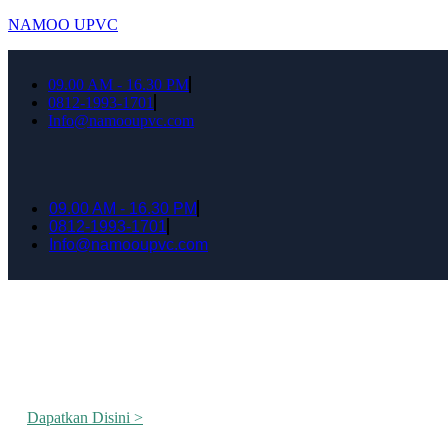
NAMOO UPVC
09.00 AM - 16.30 PM
0812-1993-1701
Info@namooupvc.com
09.00 AM - 16.30 PM
0812-1993-1701
Info@namooupvc.com
Rumah lebih Aman dan nyaman Dapatkan Dis
Dapatkan Disini >