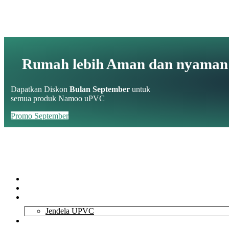
Rumah lebih Aman dan nyaman
Dapatkan Diskon
Bulan September
untuk
semua produk Namoo uPVC
Promo September
Home
About Us
Services
Jendela UPVC
Contact Us