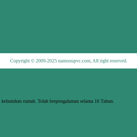
Copyright © 2009-2025 namooupvc.com, All right reserved.
butuhan rumah. Telah berpengalaman selama 16 Tahun.