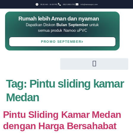
09.00 AM - 16.30 PM
0812-1993-1701
Info@namooupvc.com
Rumah lebih Aman dan nyaman
Dapatkan Diskon
Bulan September
untuk
semua produk Namoo uPVC
PROMO SEPTEMBER
Tag:
Pintu sliding kamar
Medan
Pintu Sliding Kamar Medan
dengan Harga Bersahabat