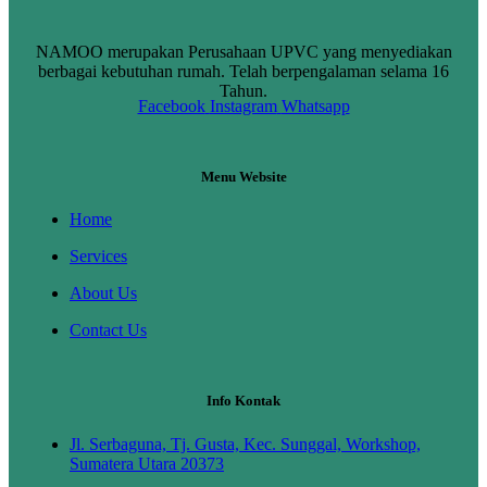
NAMOO merupakan Perusahaan UPVC yang menyediakan
berbagai kebutuhan rumah. Telah berpengalaman selama 16
Tahun.
Facebook
Instagram
Whatsapp
Menu Website
Home
Services
About Us
Contact Us
Info Kontak
Jl. Serbaguna, Tj. Gusta, Kec. Sunggal, Workshop,
Sumatera Utara 20373