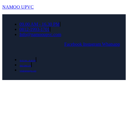
NAMOO UPVC
09.00 AM - 16.30 PM
0812-1993-1701
Info@namooupvc.com
Facebook
Instagram
Whatsapp
09.00 AM - 16.30 PM
0812-1993-1701
Info@namooupvc.com
Rumah lebih Aman dan nyaman Dapatkan
Diskon Bulan September untuk semua produk
Namoo uPVC