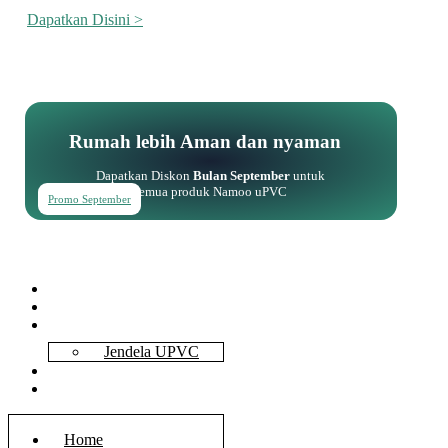
Dapatkan Disini >
Rumah lebih Aman dan nyaman
Dapatkan Diskon
Bulan September
untuk
semua produk Namoo uPVC
Promo September
Home
About Us
Services
Jendela UPVC
Contact Us
Blog
Home