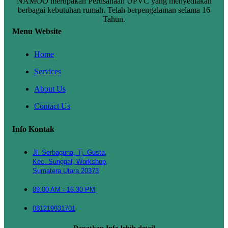
NAMOO merupakan Perusahaan UPVC yang menyediakan
berbagai kebutuhan rumah. Telah berpengalaman selama 16
Tahun.
Menu Website
Home
Services
About Us
Contact Us
Info Kontak
Jl. Serbaguna, Tj. Gusta,
Kec. Sunggal, Workshop,
Sumatera Utara 20373
09.00 AM - 16.30 PM
081219931701