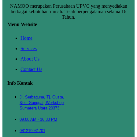
NAMOO merupakan Perusahaan UPVC yang menyediakan
berbagai kebutuhan rumah. Telah berpengalaman selama 16
Tahun.
Menu Website
Home
Services
About Us
Contact Us
Info Kontak
Jl. Serbaguna, Tj. Gusta,
Kec. Sunggal, Workshop,
Sumatera Utara 20373
09.00 AM - 16.30 PM
081219931701