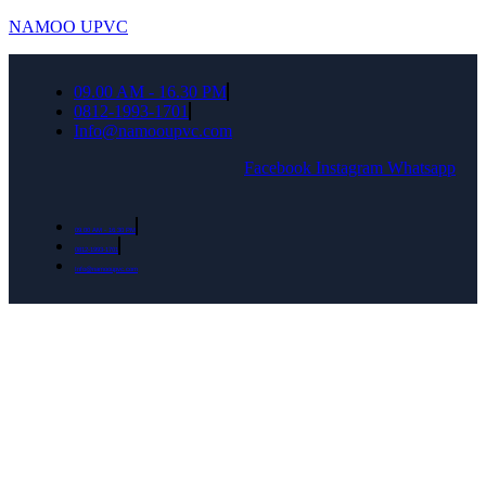
NAMOO UPVC
09.00 AM - 16.30 PM
0812-1993-1701
Info@namooupvc.com
Facebook
Instagram
Whatsapp
09.00 AM - 16.30 PM
0812-1993-1701
Info@namooupvc.com
Rumah lebih Aman dan nyaman Dapatkan
Diskon Bulan September untuk semua produk
Namoo uPVC