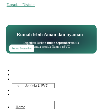
Dapatkan Disini >
Rumah lebih Aman dan nyaman
Dapatkan Diskon
Bulan September
untuk
semua produk Namoo uPVC
Promo September
Home
About Us
Services
Jendela UPVC
Contact Us
Blog
Home