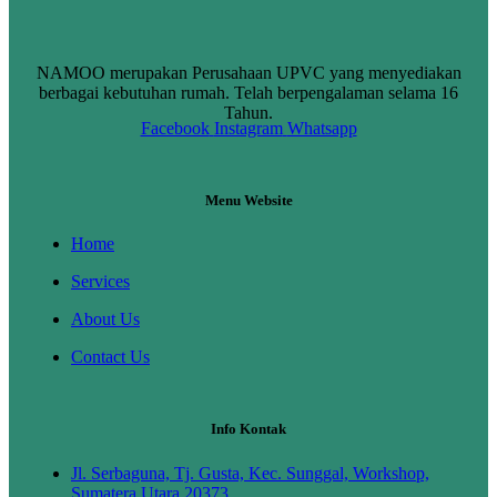
NAMOO merupakan Perusahaan UPVC yang menyediakan
berbagai kebutuhan rumah. Telah berpengalaman selama 16
Tahun.
Facebook
Instagram
Whatsapp
Menu Website
Home
Services
About Us
Contact Us
Info Kontak
Jl. Serbaguna, Tj. Gusta, Kec. Sunggal, Workshop,
Sumatera Utara 20373