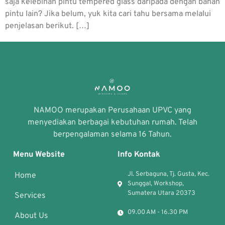
saja kelebihan pintu tempered glass daripada dengan bahan
pintu lain? Jika belum, yuk kita cari tahu bersama melalui
penjelasan berikut. […]
NAMOO merupakan Perusahaan UPVC yang
menyediakan berbagai kebutuhan rumah. Telah
berpengalaman selama 16 Tahun.
Menu Website
Info Kontak
Jl. Serbaguna, Tj. Gusta, Kec.
Home
Sunggal, Workshop,
Sumatera Utara 20373
Services
09.00 AM - 16.30 PM
About Us