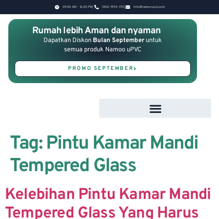
09.00 AM - 16.30 PM
0812-1993-1701
Info@namooupvc.com
Rumah lebih Aman dan nyaman
Dapatkan Diskon
Bulan September
untuk
semua produk Namoo uPVC
PROMO SEPTEMBER
Tag:
Pintu Kamar Mandi
Tempered Glass
Kelebihan Pintu Kamar Mandi
Tempered Glass Yang Harus