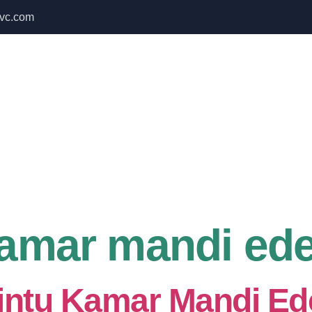
vc.com
 Bulan September untuk semua produk Namoo
Home
About Us
Services
kamar mandi ed
intu Kamar Mandi E