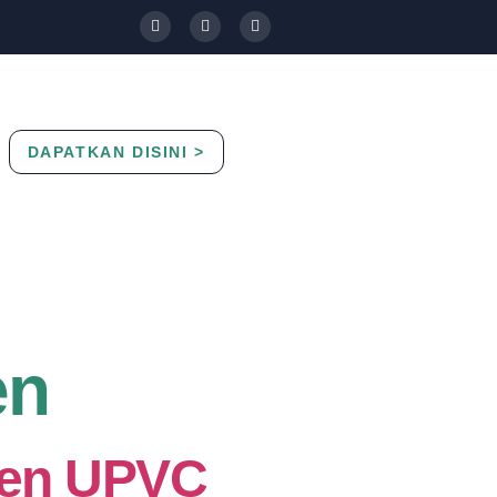
DAPATKAN DISINI >
Contact Us
Blog
en
den UPVC