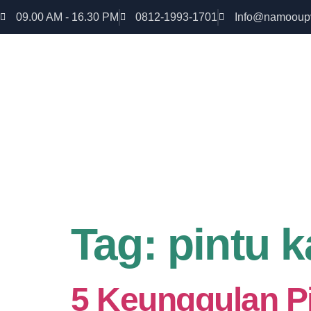
09.00 AM - 16.30 PM
0812-1993-1701
Info@namooup
Rumah lebih Aman dan nyaman Dapatkan Diskon
uPVC
Tag:
pintu 
5 Keunggulan P