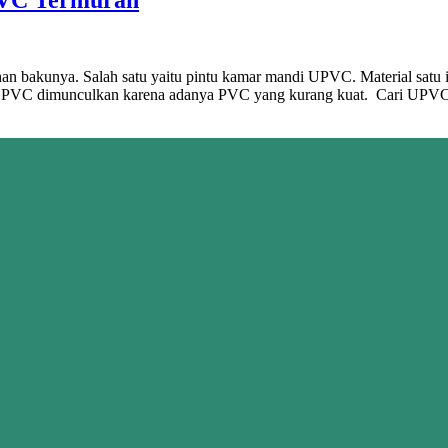
han bakunya. Salah satu yaitu pintu kamar mandi UPVC. Material satu 
ya UPVC dimunculkan karena adanya PVC yang kurang kuat. Cari UPV