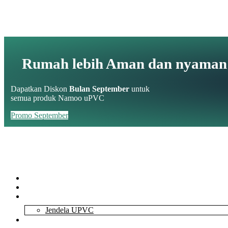
Rumah lebih Aman dan nyaman
Dapatkan Diskon
Bulan September
untuk
semua produk Namoo uPVC
Promo September
Home
About Us
Services
Jendela UPVC
Contact Us