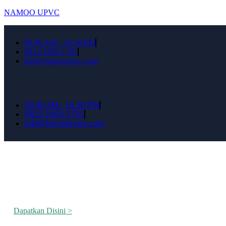
NAMOO UPVC
09.00 AM - 16.30 PM
0812-1993-1701
Info@namooupvc.com
09.00 AM - 16.30 PM
0812-1993-1701
Info@namooupvc.com
Rumah lebih Aman dan nyaman Dapatkan Dis
Dapatkan Disini >