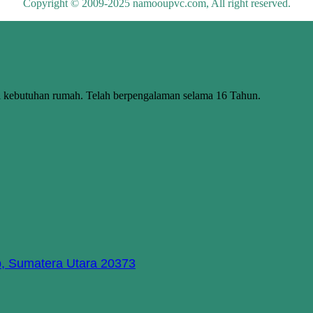
Copyright © 2009-2025 namooupvc.com, All right reserved.
butuhan rumah. Telah berpengalaman selama 16 Tahun.
p, Sumatera Utara 20373