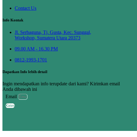
Contact Us
Info Kontak
Jl. Serbaguna, Tj. Gusta, Kec. Sunggal,
Workshop, Sumatera Utara 20373
09.00 AM - 16.30 PM
0812-1993-1701
Dapatkan Info lebih detail
Ingin mendapatkan info terupdate dari kami? Kirimkan email
Anda dibawah ini
Email
Kirim