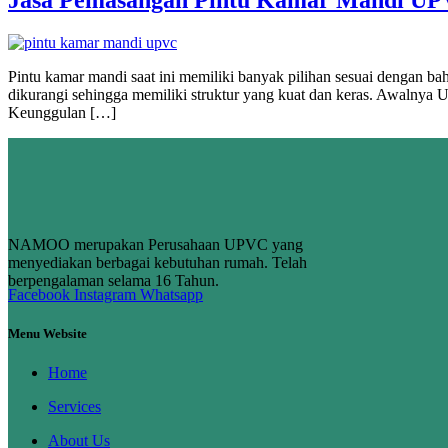
Pintu kamar mandi saat ini memiliki banyak pilihan sesuai dengan ba
dikurangi sehingga memiliki struktur yang kuat dan keras. Awaln
Keunggulan […]
NAMOO merupakan Perusahaan UPVC yang
menyediakan berbagai kebutuhan rumah. Telah
berpengalaman selama 16 Tahun.
Facebook
Instagram
Whatsapp
Menu Website
Home
Services
About Us