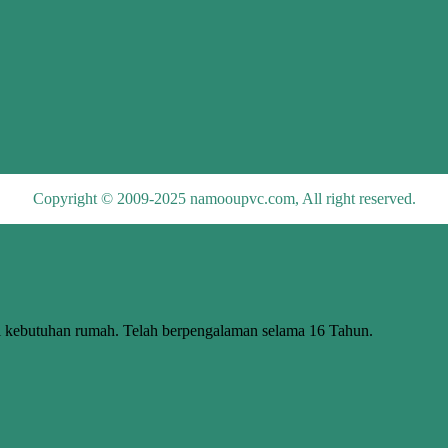
Copyright © 2009-2025 namooupvc.com, All right reserved.
butuhan rumah. Telah berpengalaman selama 16 Tahun.