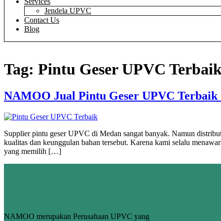
Services
Jendela UPVC
Contact Us
Blog
Tag:
Pintu Geser UPVC Terbai
NAMOO Jual Pintu Geser UPVC Terbaik d
Supplier pintu geser UPVC di Medan sangat banyak. Namun distrib
kualitas dan keunggulan bahan tersebut. Karena kami selalu menawark
yang memilih […]
NAMOO merupakan Perusahaan UPVC yang