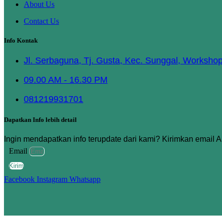
About Us
Contact Us
Info Kontak
Jl. Serbaguna, Tj. Gusta, Kec. Sunggal, Worksho
09.00 AM - 16.30 PM
081219931701
Dapatkan Info lebih detail
Ingin mendapatkan info terupdate dari kami? Kirimkan email 
Email
Kirim
Facebook
Instagram
Whatsapp