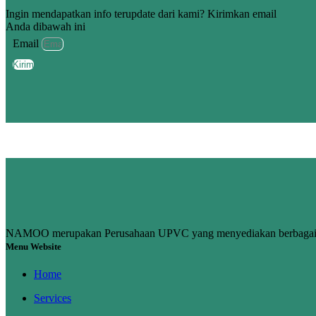
Ingin mendapatkan info terupdate dari kami? Kirimkan email
Anda dibawah ini
Email
Kirim
NAMOO merupakan Perusahaan UPVC yang menyediakan berbagai ke
Menu Website
Home
Services