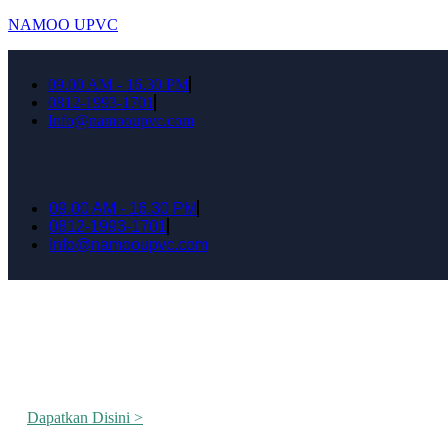
NAMOO UPVC
09.00 AM - 16.30 PM
0812-1993-1701
Info@namooupvc.com
09.00 AM - 16.30 PM
0812-1993-1701
Info@namooupvc.com
Rumah lebih Aman dan nyaman Dapatkan Dis
Dapatkan Disini >