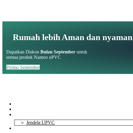
Rumah lebih Aman dan nyaman
Dapatkan Diskon
Bulan September
untuk
semua produk Namoo uPVC
Promo September
Home
About Us
Services
Jendela UPVC
Contact Us