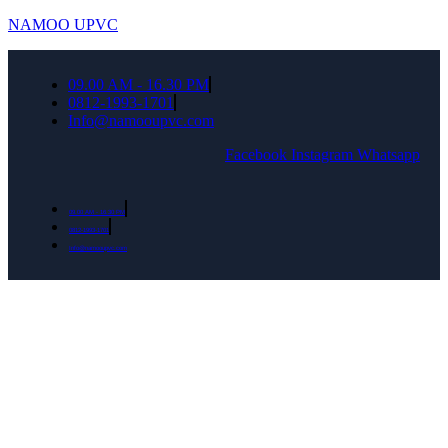
NAMOO UPVC
09.00 AM - 16.30 PM
0812-1993-1701
Info@namooupvc.com
Facebook
Instagram
Whatsapp
09.00 AM - 16.30 PM
0812-1993-1701
Info@namooupvc.com
Rumah lebih Aman dan nyaman Dapatkan
Diskon Bulan September untuk semua produk
Namoo uPVC