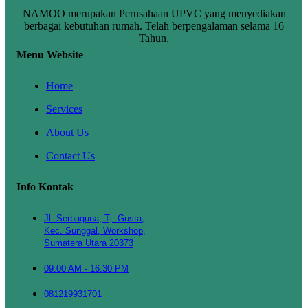
NAMOO merupakan Perusahaan UPVC yang menyediakan
berbagai kebutuhan rumah. Telah berpengalaman selama 16
Tahun.
Menu Website
Home
Services
About Us
Contact Us
Info Kontak
Jl. Serbaguna, Tj. Gusta,
Kec. Sunggal, Workshop,
Sumatera Utara 20373
09.00 AM - 16.30 PM
081219931701