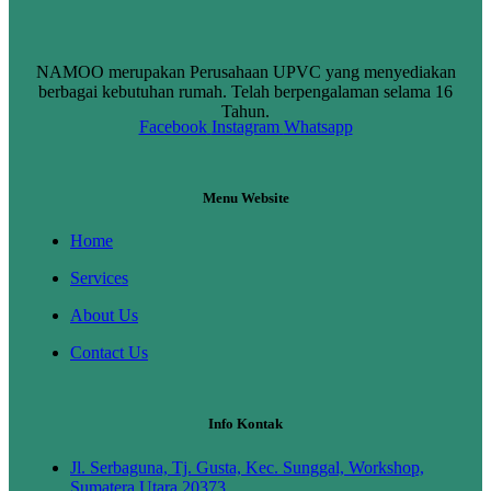
NAMOO merupakan Perusahaan UPVC yang menyediakan
berbagai kebutuhan rumah. Telah berpengalaman selama 16
Tahun.
Facebook
Instagram
Whatsapp
Menu Website
Home
Services
About Us
Contact Us
Info Kontak
Jl. Serbaguna, Tj. Gusta, Kec. Sunggal, Workshop,
Sumatera Utara 20373