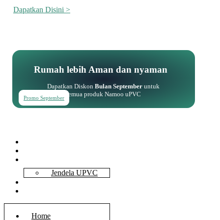
Dapatkan Disini >
Rumah lebih Aman dan nyaman
Dapatkan Diskon
Bulan September
untuk
semua produk Namoo uPVC
Promo September
Home
About Us
Services
Jendela UPVC
Contact Us
Blog
Home