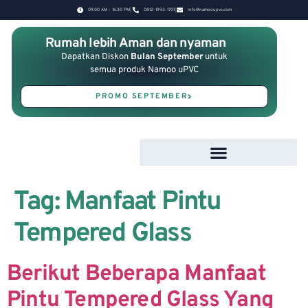
09.00 AM - 16.30 PM
0812-1993-1701
Info@namooupvc.com
Rumah lebih Aman dan nyaman
Dapatkan Diskon
Bulan September
untuk
semua produk Namoo uPVC
PROMO SEPTEMBER
Tag:
Manfaat Pintu
Tempered Glass
Berikut Beberapa Manfaat
Pintu Tempered Glass Yang