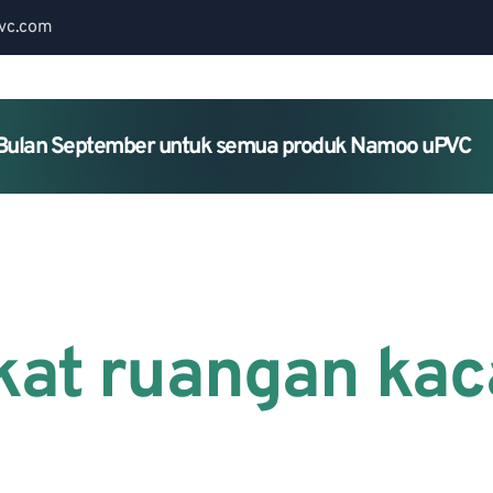
vc.com
Bulan September untuk semua produk Namoo uPVC
Home
About Us
Services
ekat ruangan ka