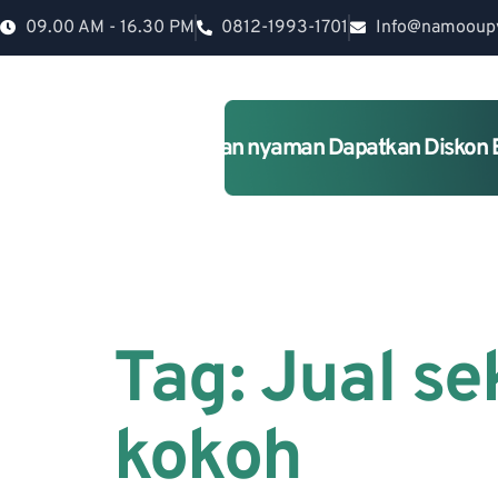
09.00 AM - 16.30 PM
0812-1993-1701
Info@namooup
Rumah lebih Aman dan nyaman Dapatkan Diskon 
Tag:
Jual s
kokoh