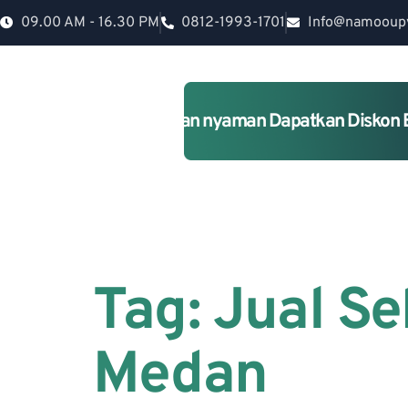
09.00 AM - 16.30 PM
0812-1993-1701
Info@namooup
Rumah lebih Aman dan nyaman Dapatkan Diskon 
Tag:
Jual Se
Medan