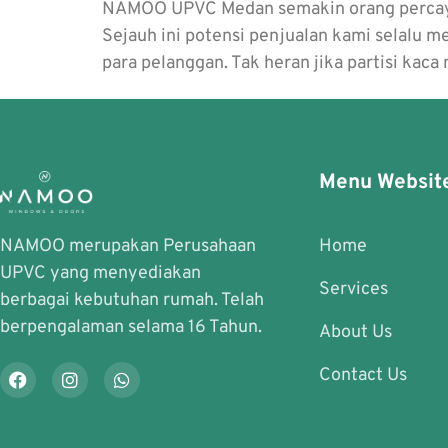
NAMOO UPVC Medan semakin orang percaya s
Sejauh ini potensi penjualan kami selalu m
para pelanggan. Tak heran jika partisi kac
Menu Websit
NAMOO merupakan Perusahaan
Home
UPVC yang menyediakan
Services
berbagai kebutuhan rumah. Telah
berpengalaman selama 16 Tahun.
About Us
Contact Us