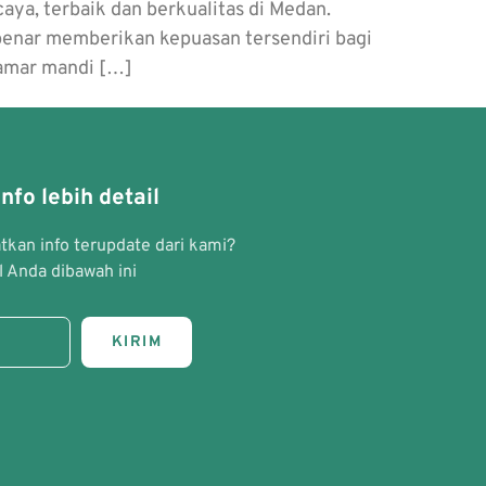
a, terbaik dan berkualitas di Medan.
 benar memberikan kepuasan tersendiri bagi
 Kamar mandi […]
nfo lebih detail
kan info terupdate dari kami?
 Anda dibawah ini
KIRIM