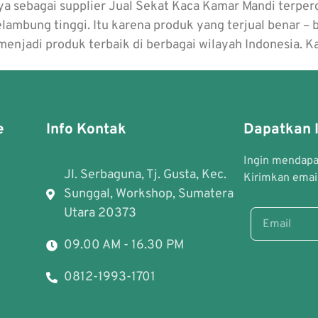
ebagai supplier Jual Sekat Kaca Kamar Mandi terpercay
elambung tinggi. Itu karena produk yang terjual benar –
a menjadi produk terbaik di berbagai wilayah Indonesia.
e
Info Kontak
Dapatkan I
Ingin mendapat
Jl. Serbaguna, Tj. Gusta, Kec.
Kirimkan email
Sunggal, Workshop, Sumatera
Utara 20373
09.00 AM - 16.30 PM
0812-1993-1701