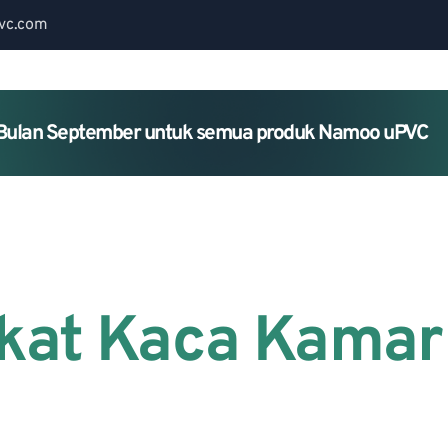
vc.com
Bulan September untuk semua produk Namoo uPVC
Home
About Us
Services
kat Kaca Kamar