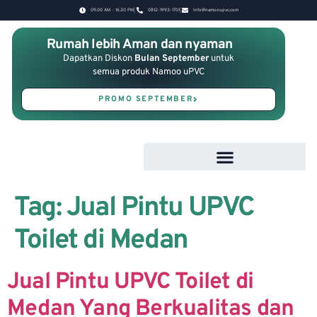
09.00 AM - 16.30 PM
0812-1993-1701
Info@namooupvc.com
Rumah lebih Aman dan nyaman
Dapatkan Diskon
Bulan September
untuk
semua produk Namoo uPVC
PROMO SEPTEMBER
Tag:
Jual Pintu UPVC
Toilet di Medan
Jual Pintu UPVC Toilet di
Medan Yang Berkualitas dan