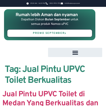
09.00 AM - 16.30 PM
0812-1993-1701
Info@namooupvc.com
Rumah lebih Aman dan nyaman
Dapatkan Diskon
Bulan September
untuk
semua produk Namoo uPVC
PROMO SEPTEMBER
Tag:
Jual Pintu UPVC
Toilet Berkualitas
Jual Pintu UPVC Toilet di
Medan Yang Berkualitas dan