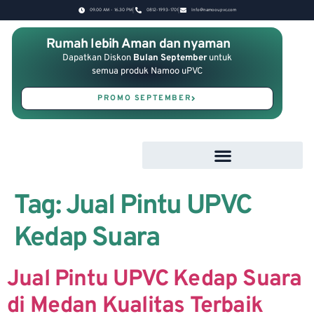
09.00 AM - 16.30 PM
0812-1993-1701
Info@namooupvc.com
Rumah lebih Aman dan nyaman
Dapatkan Diskon
Bulan September
untuk
semua produk Namoo uPVC
PROMO SEPTEMBER
Tag:
Jual Pintu UPVC
Kedap Suara
Jual Pintu UPVC Kedap Suara
di Medan Kualitas Terbaik