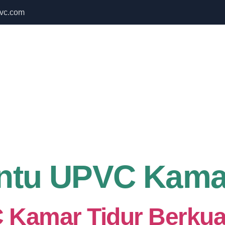
vc.com
 Bulan September untuk semua produk Namoo
Home
About Us
Services
intu UPVC Kama
 Kamar Tidur Berkua