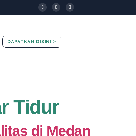
DAPATKAN DISINI >
Contact Us
Blog
r Tidur
litas di Medan