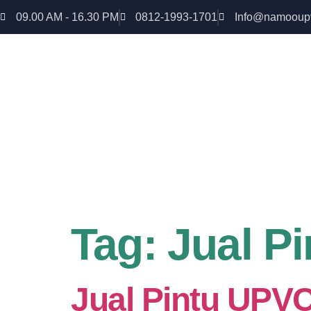
09.00 AM - 16.30 PM
0812-1993-1701
Info@namooup
Rumah lebih Aman dan nyaman Dapatkan Diskon
uPVC
Tag:
Jual P
Jual Pintu UPVC