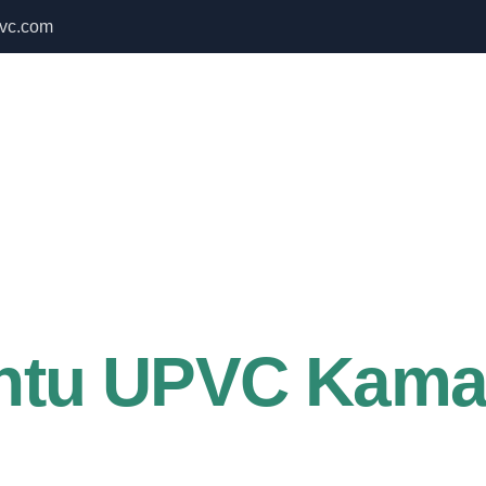
vc.com
 Bulan September untuk semua produk Namoo
Home
About Us
Services
intu UPVC Kama