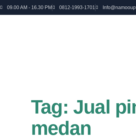
09.00 AM - 16.30 PM
0812-1993-1701
Info@namooup
Rumah lebih Aman dan nyaman Dapatkan Diskon
uPVC
Tag:
Jual p
medan