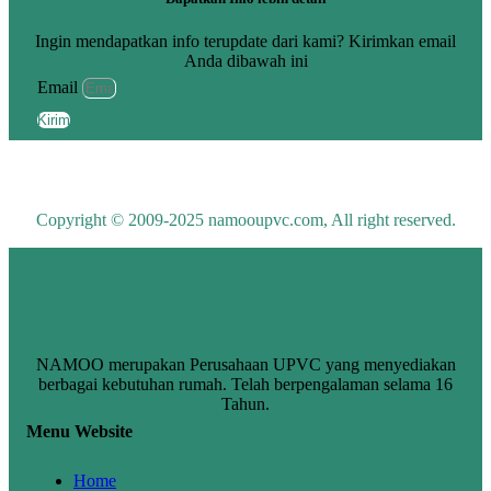
Ingin mendapatkan info terupdate dari kami? Kirimkan email
Anda dibawah ini
Email
Kirim
Copyright © 2009-2025 namooupvc.com, All right reserved.
NAMOO merupakan Perusahaan UPVC yang menyediakan
berbagai kebutuhan rumah. Telah berpengalaman selama 16
Tahun.
Menu Website
Home