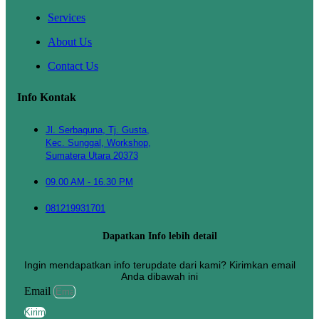
Services
About Us
Contact Us
Info Kontak
Jl. Serbaguna, Tj. Gusta,
Kec. Sunggal, Workshop,
Sumatera Utara 20373
09.00 AM - 16.30 PM
081219931701
Dapatkan Info lebih detail
Ingin mendapatkan info terupdate dari kami? Kirimkan email
Anda dibawah ini
Email
Kirim