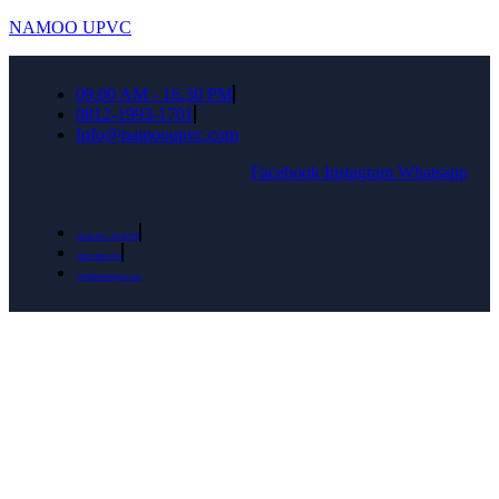
NAMOO UPVC
09.00 AM - 16.30 PM
0812-1993-1701
Info@namooupvc.com
Facebook
Instagram
Whatsapp
09.00 AM - 16.30 PM
0812-1993-1701
Info@namooupvc.com
Rumah lebih Aman dan nyaman Dapatkan
Diskon Bulan September untuk semua produk
Namoo uPVC