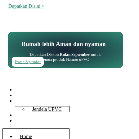
Dapatkan Disini >
Rumah lebih Aman dan nyaman
Dapatkan Diskon
Bulan September
untuk
semua produk Namoo uPVC
Promo September
Home
About Us
Services
Jendela UPVC
Contact Us
Blog
Home