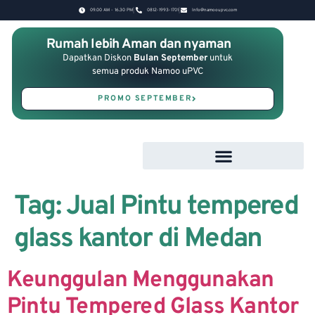
09.00 AM - 16.30 PM
0812-1993-1701
Info@namooupvc.com
Rumah lebih Aman dan nyaman
Dapatkan Diskon
Bulan September
untuk
semua produk Namoo uPVC
PROMO SEPTEMBER
Tag:
Jual Pintu tempered
glass kantor di Medan
Keunggulan Menggunakan
Pintu Tempered Glass Kantor