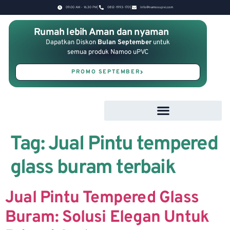
09.00 AM - 16.30 PM
0812-1993-1701
Info@namooupvc.com
Rumah lebih Aman dan nyaman
Dapatkan Diskon
Bulan September
untuk
semua produk Namoo uPVC
PROMO SEPTEMBER
Tag:
Jual Pintu tempered
glass buram terbaik
Jual Pintu Tempered Glass
Buram: Solusi Elegan Untuk