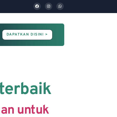
DAPATKAN DISINI >
Contact Us
Blog
 terbaik
gan untuk