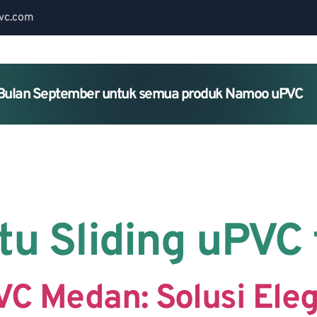
vc.com
Bulan September untuk semua produk Namoo uPVC
Home
About Us
Services
ntu Sliding uPVC
PVC Medan: Solusi Ele