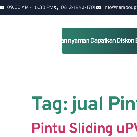
09.00 AM - 16.30 PM
0812-1993-1701
Info@namooup
Rumah lebih Aman dan nyaman Dapatkan Diskon 
Tag:
jual Pi
Pintu Sliding u