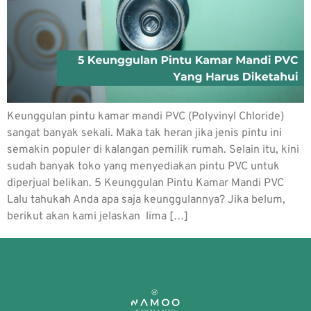
Keunggulan pintu kamar mandi PVC (Polyvinyl Chloride)
sangat banyak sekali. Maka tak heran jika jenis pintu ini
semakin populer di kalangan pemilik rumah. Selain itu, kini
sudah banyak toko yang menyediakan pintu PVC untuk
diperjual belikan. 5 Keunggulan Pintu Kamar Mandi PVC
Lalu tahukah Anda apa saja keunggulannya? Jika belum,
berikut akan kami jelaskan lima […]