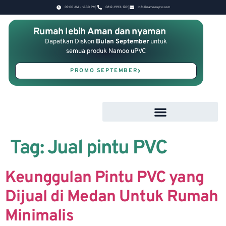
09.00 AM - 16.30 PM
0812-1993-1701
Info@namooupvc.com
Rumah lebih Aman dan nyaman
Dapatkan Diskon
Bulan September
untuk
semua produk Namoo uPVC
PROMO SEPTEMBER
Tag:
Jual pintu PVC
Keunggulan Pintu PVC yang
Dijual di Medan Untuk Rumah
Minimalis