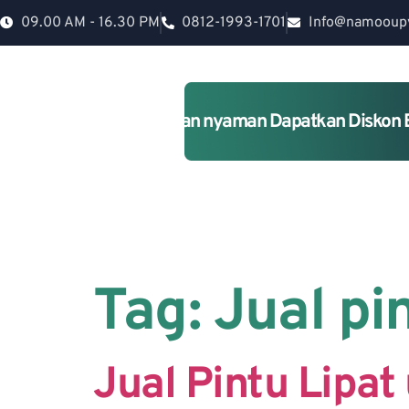
09.00 AM - 16.30 PM
0812-1993-1701
Info@namooup
Rumah lebih Aman dan nyaman Dapatkan Diskon 
Tag:
Jual pi
Jual Pintu Lipa