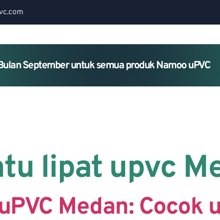
vc.com
Bulan September untuk semua produk Namoo uPVC
Home
About Us
Services
ntu lipat upvc M
t uPVC Medan: Cocok u