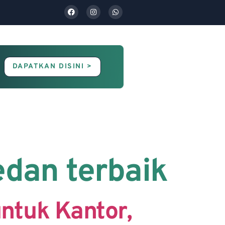
DAPATKAN DISINI >
Contact Us
Blog
edan terbaik
ntuk Kantor,