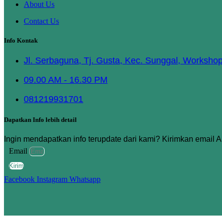
About Us
Contact Us
Info Kontak
Jl. Serbaguna, Tj. Gusta, Kec. Sunggal, Worksho
09.00 AM - 16.30 PM
081219931701
Dapatkan Info lebih detail
Ingin mendapatkan info terupdate dari kami? Kirimkan email 
Email
Kirim
Facebook
Instagram
Whatsapp