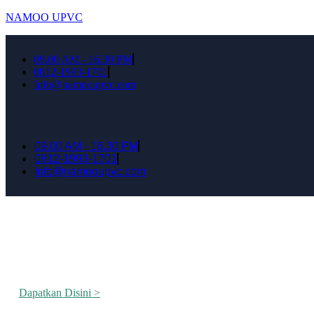
NAMOO UPVC
09.00 AM - 16.30 PM
0812-1993-1701
Info@namooupvc.com
09.00 AM - 16.30 PM
0812-1993-1701
Info@namooupvc.com
Rumah lebih Aman dan nyaman Dapatkan Dis
Dapatkan Disini >