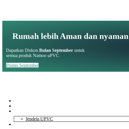
Rumah lebih Aman dan nyaman
Dapatkan Diskon
Bulan September
untuk
semua produk Namoo uPVC
Promo September
Home
About Us
Services
Jendela UPVC
Contact Us