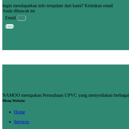
Ingin mendapatkan info terupdate dari kami? Kirimkan email
Anda dibawah ini
Email
Kirim
NAMOO merupakan Perusahaan UPVC yang menyediakan berbagai ke
Menu Website
Home
Services