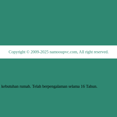
Copyright © 2009-2025 namooupvc.com, All right reserved.
butuhan rumah. Telah berpengalaman selama 16 Tahun.