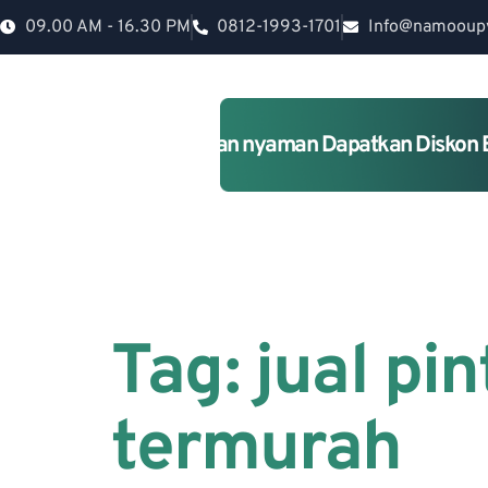
09.00 AM - 16.30 PM
0812-1993-1701
Info@namooup
Rumah lebih Aman dan nyaman Dapatkan Diskon 
Tag:
jual pi
termurah