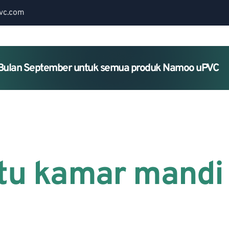
vc.com
Bulan September untuk semua produk Namoo uPVC
Home
About Us
Services
ntu kamar mandi