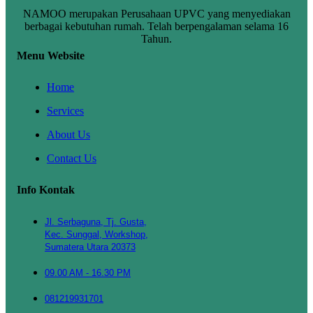
NAMOO merupakan Perusahaan UPVC yang menyediakan
berbagai kebutuhan rumah. Telah berpengalaman selama 16
Tahun.
Menu Website
Home
Services
About Us
Contact Us
Info Kontak
Jl. Serbaguna, Tj. Gusta,
Kec. Sunggal, Workshop,
Sumatera Utara 20373
09.00 AM - 16.30 PM
081219931701