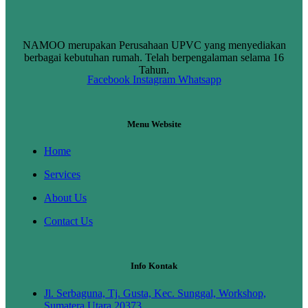
NAMOO merupakan Perusahaan UPVC yang menyediakan
berbagai kebutuhan rumah. Telah berpengalaman selama 16
Tahun.
Facebook
Instagram
Whatsapp
Menu Website
Home
Services
About Us
Contact Us
Info Kontak
Jl. Serbaguna, Tj. Gusta, Kec. Sunggal, Workshop,
Sumatera Utara 20373