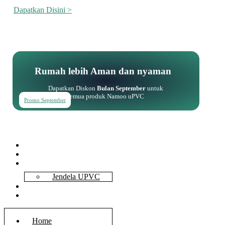
Dapatkan Disini >
Rumah lebih Aman dan nyaman
Dapatkan Diskon
Bulan September
untuk
semua produk Namoo uPVC
Promo September
Home
About Us
Services
Jendela UPVC
Contact Us
Blog
Home