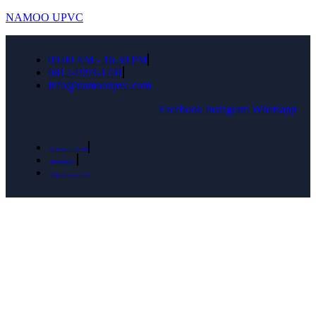
NAMOO UPVC
09.00 AM - 16.30 PM
0812-1993-1701
Info@namooupvc.com
Facebook
Instagram
Whatsapp
09.00 AM - 16.30 PM
0812-1993-1701
Info@namooupvc.com
Rumah lebih Aman dan nyaman Dapatkan
Diskon Bulan September untuk semua produk
Namoo uPVC