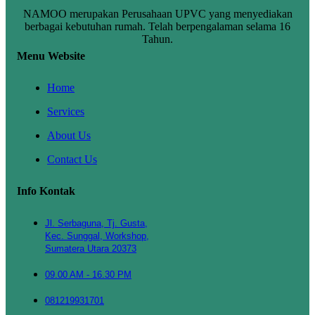
NAMOO merupakan Perusahaan UPVC yang menyediakan
berbagai kebutuhan rumah. Telah berpengalaman selama 16
Tahun.
Menu Website
Home
Services
About Us
Contact Us
Info Kontak
Jl. Serbaguna, Tj. Gusta,
Kec. Sunggal, Workshop,
Sumatera Utara 20373
09.00 AM - 16.30 PM
081219931701