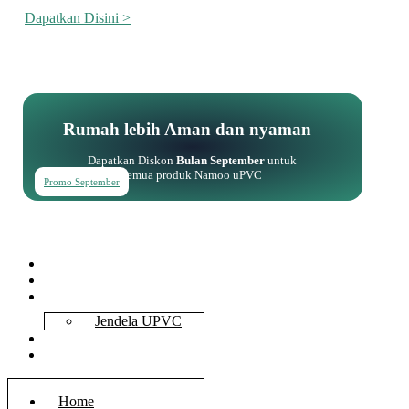
Dapatkan Disini >
Rumah lebih Aman dan nyaman
Dapatkan Diskon
Bulan September
untuk
semua produk Namoo uPVC
Promo September
Home
About Us
Services
Jendela UPVC
Contact Us
Blog
Home