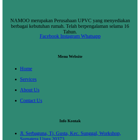
NAMOO merupakan Perusahaan UPVC yang menyediakan
berbagai kebutuhan rumah. Telah berpengalaman selama 16
Tahun.
Facebook
Instagram
Whatsapp
Menu Website
Home
Services
About Us
Contact Us
Info Kontak
Jl. Serbaguna, Tj. Gusta, Kec. Sunggal, Workshop,
Sumatera Utara 20373