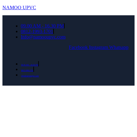
NAMOO UPVC
09.00 AM - 16.30 PM
0812-1993-1701
Info@namooupvc.com
Facebook
Instagram
Whatsapp
09.00 AM - 16.30 PM
0812-1993-1701
Info@namooupvc.com
Rumah lebih Aman dan nyaman Dapatkan
Diskon Bulan September untuk semua produk
Namoo uPVC