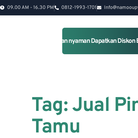
09.00 AM - 16.30 PM
0812-1993-1701
Info@namooup
Rumah lebih Aman dan nyaman Dapatkan Diskon 
Tag:
Jual P
Tamu