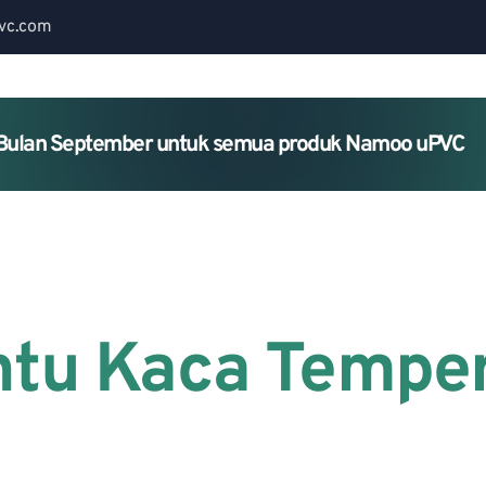
vc.com
Bulan September untuk semua produk Namoo uPVC
Home
About Us
Services
intu Kaca Tempe