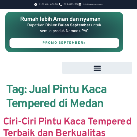
09.00 AM - 16.30 PM
0812-1993-1701
Info@namooupvc.com
Rumah lebih Aman dan nyaman
Dapatkan Diskon
Bulan September
untuk
semua produk Namoo uPVC
PROMO SEPTEMBER
Tag:
Jual Pintu Kaca
Tempered di Medan
Ciri-Ciri Pintu Kaca Tempered
Terbaik dan Berkualitas